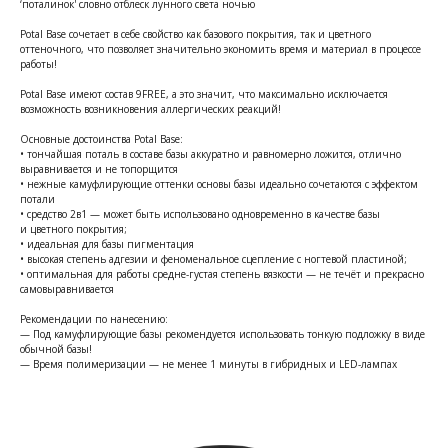
‘поталинок' словно отблеск лунного света ночью
Potal Base сочетает в себе свойство как базового покрытия, так и цветного
оттеночного, что позволяет значительно экономить время и материал в процессе
работы!
Potal Base имеют состав 9FREE, а это значит, что максимально исключается
возможность возникновения аллергических реакций!
Основные достоинства Potal Base:
• тончайшая поталь в составе базы аккуратно и равномерно ложится, отлично
выравнивается и не топорщится
• нежные камуфлирующие оттенки основы базы идеально сочетаются с эффектом
потали
• средство 2в1 — может быть использовано одновременно в качестве базы
и цветного покрытия;
• идеальная для базы пигментация
• высокая степень адгезии и феноменальное сцепление с ногтевой пластиной;
• оптимальная для работы средне-густая степень вязкости — не течёт и прекрасно
самовыравнивается
Рекомендации по нанесению:
— Под камуфлирующие базы рекомендуется использовать тонкую подложку в виде
обычной базы!
— Время полимеризации — не менее 1 минуты в гибридных и LED-лампах