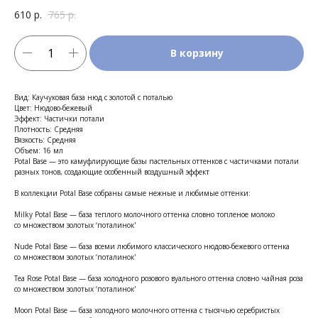
610
р.
765
р.
В корзину
Вид: Каучуковая база нюд с золотой с поталью
Цвет: Нюдово-бежевый
Эффект: Частички потали
Плотность: Средняя
Вязкость: Средняя
Объем: 16 мл
Potal Base — это камуфлирующие базы пастельных оттенков с частичками потали
разных тонов, создающие особенный воздушный эффект
В коллекции Potal Base собраны самые нежные и любимые оттенки:
Milky Potal Base — база теплого молочного оттенка словно топленое молоко
со множеством золотых ‘поталинок'
Nude Potal Base — база всеми любимого классического нюдово-бежевого оттенка
со множеством золотых ‘поталинок'
Tea Rose Potal Base — база холодного розового вуального оттенка словно чайная роза
со множеством золотых ‘поталинок'
Moon Potal Base — база холодного молочного оттенка с тысячью серебристых