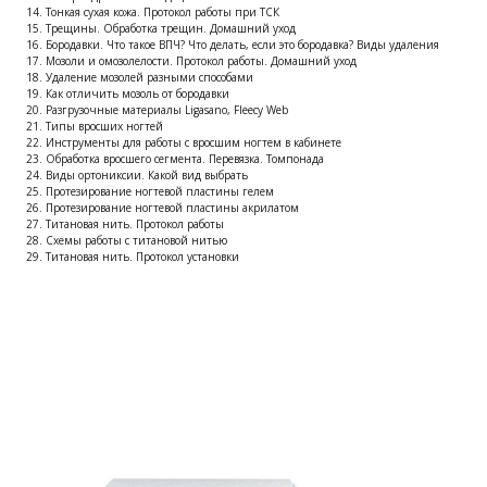
Тонкая сухая кожа. Протокол работы при ТСК
Трещины. Обработка трещин. Домашний уход
Бородавки. Что такое ВПЧ? Что делать, если это бородавка? Виды удаления
Мозоли и омозолелости. Протокол работы. Домашний уход
Удаление мозолей разными способами
Как отличить мозоль от бородавки
Разгрузочные материалы Ligasano, Fleecy Web
Типы вросших ногтей
Инструменты для работы с вросшим ногтем в кабинете
Обработка вросшего сегмента. Перевязка. Томпонада
Виды ортониксии. Какой вид выбрать
Протезирование ногтевой пластины гелем
Протезирование ногтевой пластины акрилатом
Титановая нить. Протокол работы
Схемы работы с титановой нитью
Титановая нить. Протокол установки