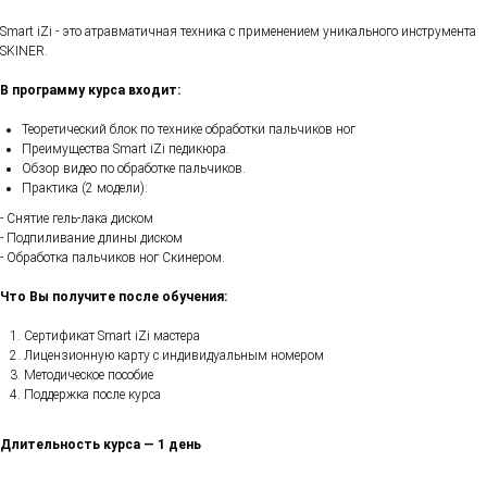
Smart iZi - это атравматичная техника с применением уникального инструмента
SKINER.
В программу курса входит:
Теоретический блок по технике обработки пальчиков ног
Преимущества Smart iZi педикюра.
Обзор видео по обработке пальчиков.
Практика (2 модели):
- Снятие гель-лака диском
- Подпиливание длины диском
- Обработка пальчиков ног Скинером.
Что Вы получите после обучения:
Сертификат Smart iZi мастера
Лицензионную карту с индивидуальным номером
Методическое пособие
Поддержка после курса
Длительность курса — 1 день